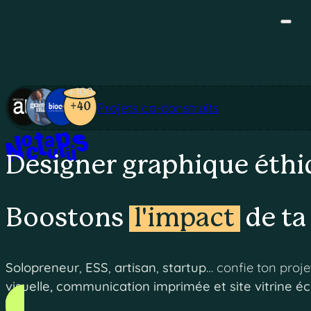
+100
Projets co-construits
Designer graphique éthi
Boostons
l'impact
de ta
Solopreneur
,
ESS
,
artisan
,
startup
… confie ton proj
visuelle, communication imprimée et site vitrine 