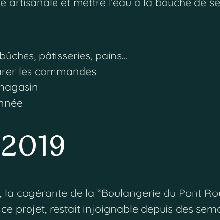
ie artisanale et mettre l’eau à la bouche de ses
 bûches, pâtisseries, pains…
éparer les commandes
 magasin
année
 2019
e, la cogérante de la “Boulangerie du Pont Ro
r ce projet, restait injoignable depuis des s