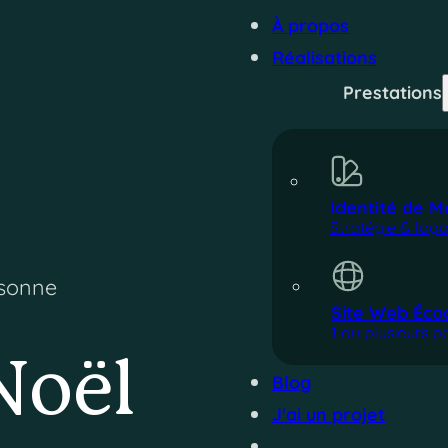
À propos
Réalisations
Prestations
Identité de 
Stratégie & log
ssonne
Site Web Éco
1 ou plusieurs 
Noël
Blog
J'ai un projet