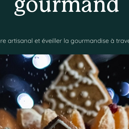
gourmand
ire artisanal et éveiller la gourmandise à trav