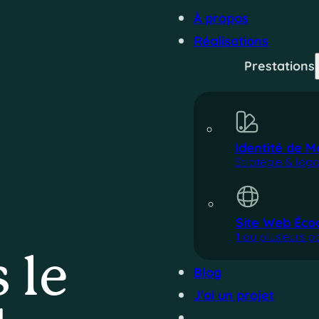
À propos
Réalisations
Prestations
Identité de 
Stratégie & log
Site Web Éco
1 ou plusieurs 
 le
Blog
J'ai un projet