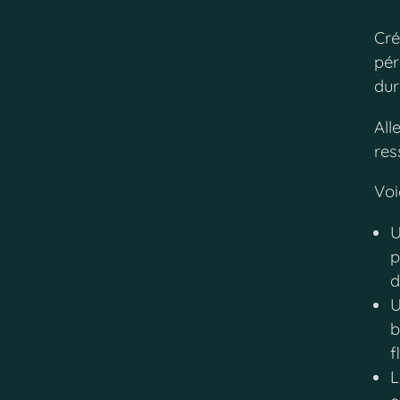
Cré
pér
dur
All
res
Voi
p
d
b
f