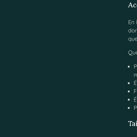
Ac
En 
don
que
Que
P
É
F
É
P
Ta