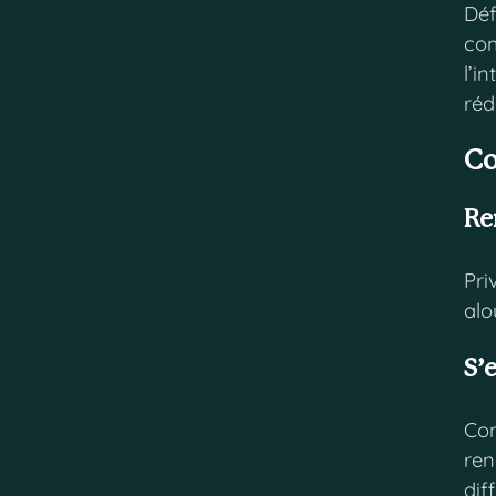
Déf
com
l’i
réd
Co
Re
Pri
alo
S’
Con
ren
dif