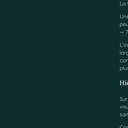
La 
Une
peu
— 7
L’i
lar
con
plu
Hi
Sur
vis
san
Con