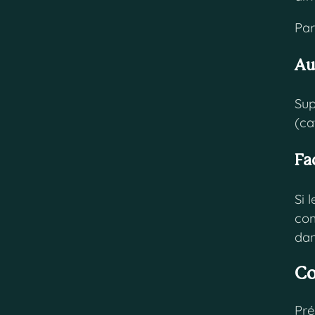
Par
Au
Sup
(ca
Fa
Si 
com
dan
Co
Pré