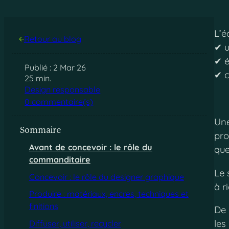
L’é
Retour au blog
✔︎ 
✔︎ 
Publié : 2 Mar 26
✔︎ 
25 min.
Design responsable
0 commentaire(s)
Une
Sommaire
pro
Avant de concevoir : le rôle du
que
commanditaire
Le 
Concevoir : le rôle du designer graphique
à r
Produire : matériaux, encres, techniques et
finitions
De 
les
Diffuser, utiliser, recycler