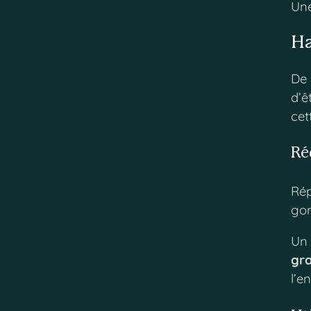
Une
Ha
De 
d’ê
cet
Ré
Rép
gon
U
gr
l’e