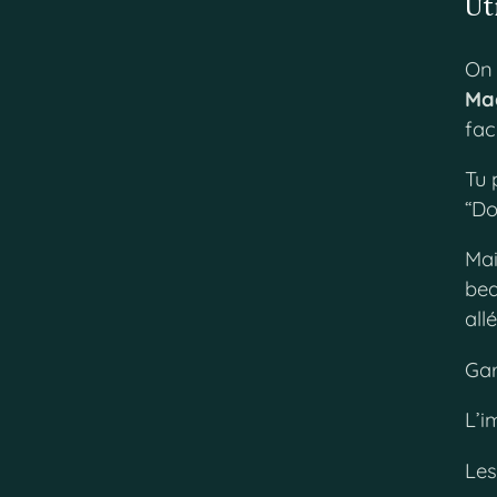
Ut
On 
Mag
fac
Tu 
“Do
Mai
bea
all
Gar
L’i
Les