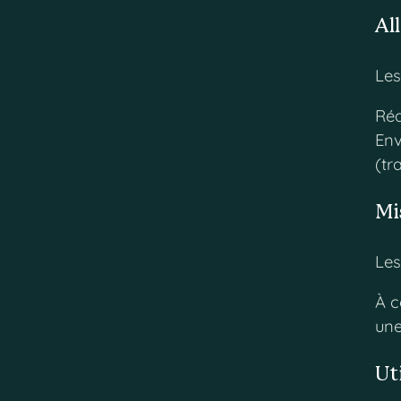
Al
Les
Réd
Env
(t
Mi
Le
À c
une
Ut