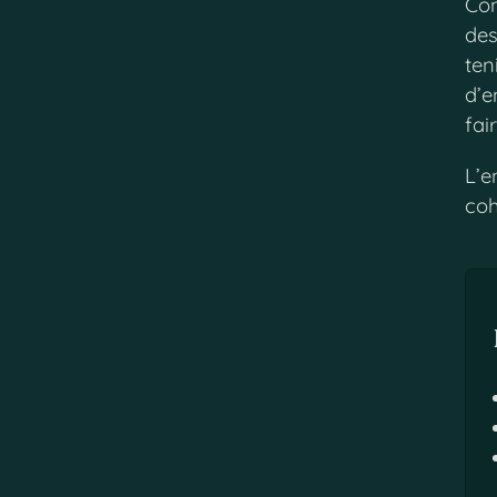
Con
des
ten
d’e
fai
L’e
coh