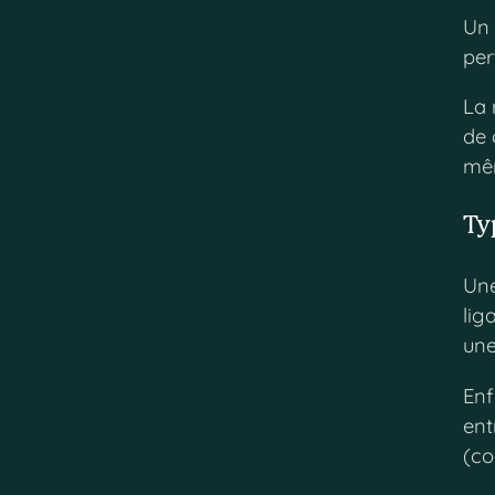
Un 
per
La 
de 
mê
Ty
Une
lig
une
Enf
ent
(co