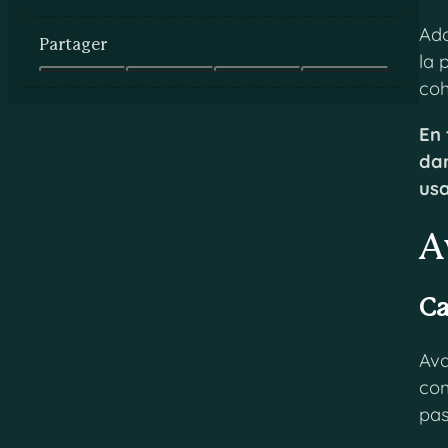
Ado
Partager
la 
coh
En 
dan
usa
A
Ca
Ava
com
pas