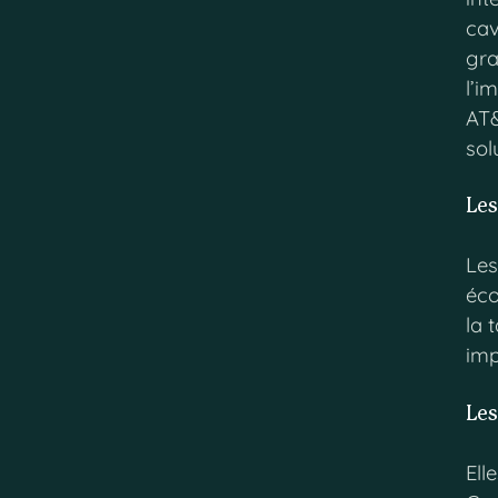
cav
gra
l’i
AT&
sol
Les
Les
éco
la 
imp
Le
Ell