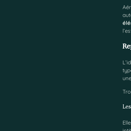
Aér
aut
élé
l’e
Re
L’i
typ
une
Tro
Les
Ell
int