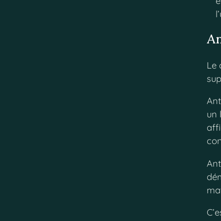
e
l
An
Le 
sup
Ant
un 
aff
con
Ant
dém
mat
C’e